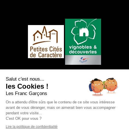
NOUS SUIVRE
Salut c'est nous...
les Cookies !
Les Franc Garçons
On a attendu d'être sûrs que le contenu de ce site vous intéresse
avant de vous déranger, mais on aimerait bien vous accompagner
Mentions légales
|
Plan du site
|
Protection
pendant votre visite...
des données personnelles
|
Nos flux RSS
C'est OK pour vous ?
Création et référencement Site internet E-
comouest - Saint-Sauvant
Lire la politique de confidentialité