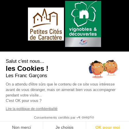
NOUS SUIVRE
Salut c'est nous...
les Cookies !
Les Franc Garçons
On a attendu d'être sûrs que le contenu de ce site vous intéresse
avant de vous déranger, mais on aimerait bien vous accompagner
Mentions légales
|
Plan du site
|
Protection
pendant votre visite...
des données personnelles
|
Nos flux RSS
C'est OK pour vous ?
Création et référencement Site internet E-
comouest - Saint-Sauvant
Lire la politique de confidentialité
Consentements certifiés par
RÉSERVER
Non merci
Je choisis
OK pour moi