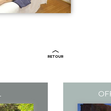
RETOUR
L
OF