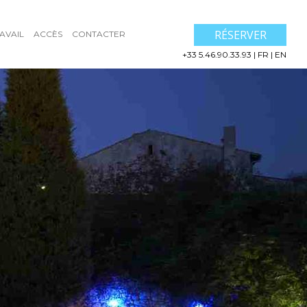
RÉSERVER
AVAIL
ACCÈS
CONTACTER
+33 5.46.90.33.93
|
FR
|
EN