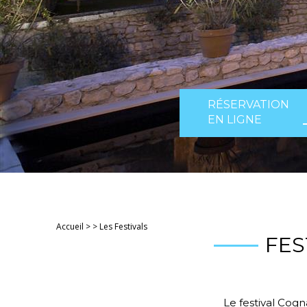
RÉSERVATION
EN LIGNE
Accueil
>
>
Les Festivals
FES
Le festival Cogna