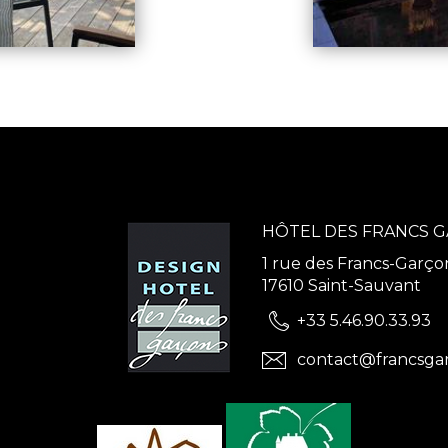
HÔTEL DES FRANCS 
1 rue des Francs-Garço
17610 Saint-Sauvant
+33 5.46.90.33.93
contact@francsga