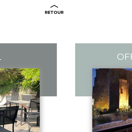
RETOUR
L
OF