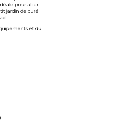
déale pour allier
it jardin de curé
ail.
équipements et du
)