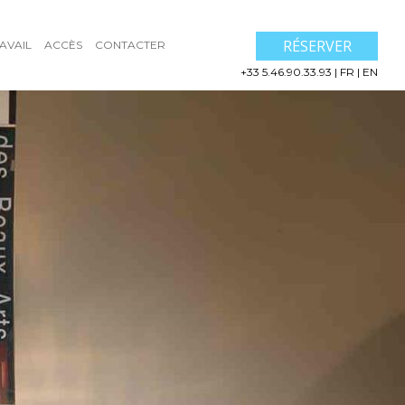
RÉSERVER
AVAIL
ACCÈS
CONTACTER
+33 5.46.90.33.93
|
FR
|
EN