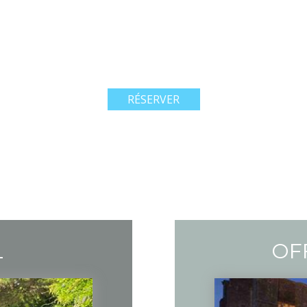
RÉSERVER
L
OF