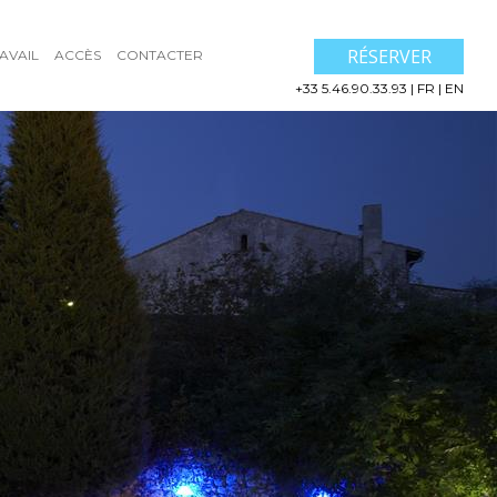
RÉSERVER
AVAIL
ACCÈS
CONTACTER
+33 5.46.90.33.93
|
FR
|
EN