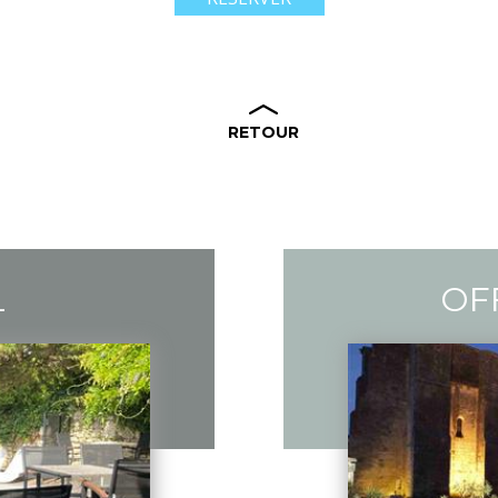
RETOUR
L
OF