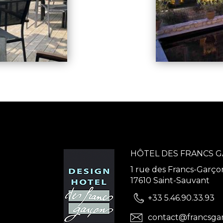
HÔTEL DES FRANCS 
1 rue des Francs-Garço
17610 Saint-Sauvant
+33 5.46.90.33.93
contact@francsga