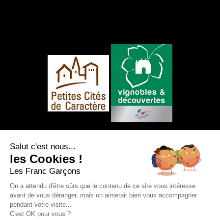
NOUS SUIVRE
Salut c'est nous...
les Cookies !
Les Franc Garçons
On a attendu d'être sûrs que le contenu de ce site vous intéresse
avant de vous déranger, mais on aimerait bien vous accompagner
Mentions légales
|
Plan du site
|
Protection
pendant votre visite...
des données personnelles
|
Nos flux RSS
C'est OK pour vous ?
Création et référencement Site internet E-