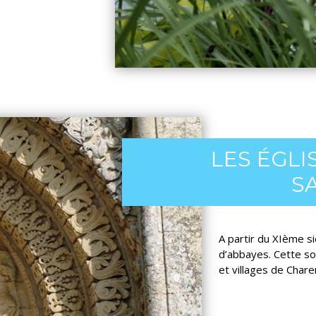
LES ÉGL
S
A partir du XIème si
d’abbayes. Cette so
et villages de Chare