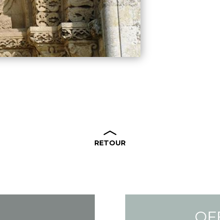
RETOUR
L
OF