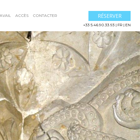
RÉSERVER
AVAIL
ACCÈS
CONTACTER
+33 5.46.90.33.93
|
FR
|
EN