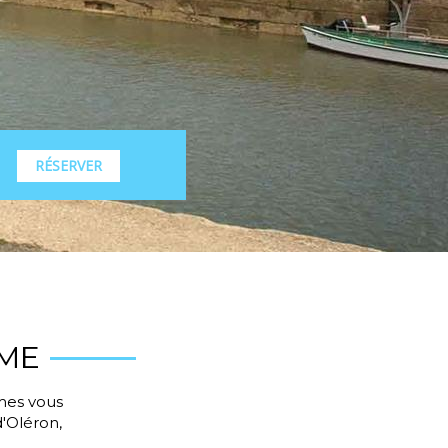
RÉSERVER
IME
imes vous
d'Oléron,