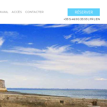
RÉSERVER
AVAIL
ACCÈS
CONTACTER
+33 5.46.90.33.93
|
FR
|
EN