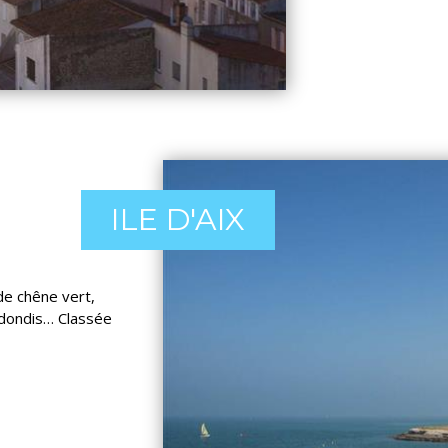
ILE D'AIX
 de chêne vert,
redondis… Classée