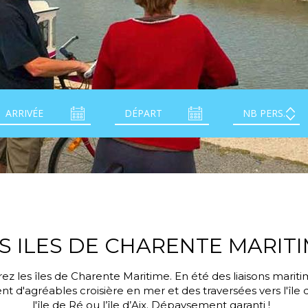
S ILES DE CHARENTE MARIT
z les îles de Charente Maritime. En été des liaisons marit
t d'agréables croisière en mer et des traversées vers l'île 
l'île de Ré ou l’île d’Aix. Dépaysement garanti !