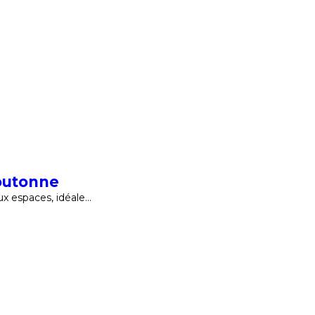
outonne
x espaces, idéale…