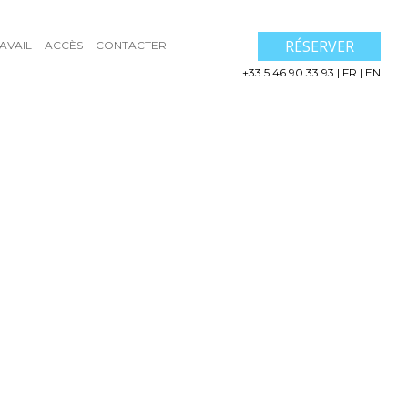
RÉSERVER
AVAIL
ACCÈS
CONTACTER
+33 5.46.90.33.93
|
FR
|
EN