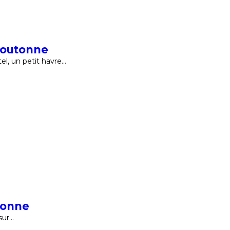
Boutonne
el, un petit havre…
tonne
sur…