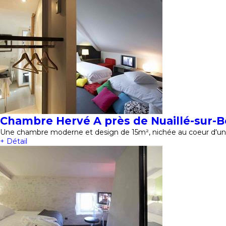
Chambre Hervé A près de Nuaillé-sur-
Une chambre moderne et design de 15m², nichée au coeur d'un 
+ Détail