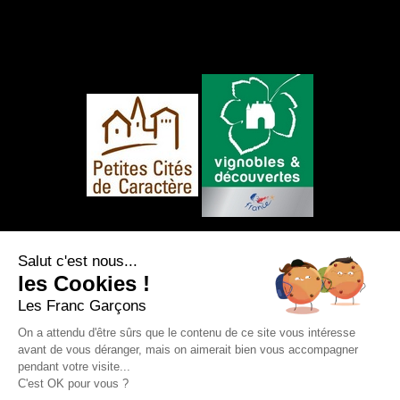
NOUS SUIVRE
Salut c'est nous...
les Cookies !
Les Franc Garçons
On a attendu d'être sûrs que le contenu de ce site vous intéresse
avant de vous déranger, mais on aimerait bien vous accompagner
Mentions légales
|
Plan du site
|
Protection
pendant votre visite...
des données personnelles
|
Nos flux RSS
C'est OK pour vous ?
Création et référencement Site internet E-