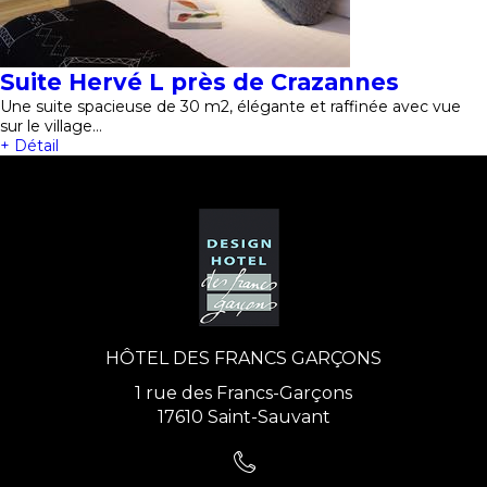
Suite Hervé L près de Crazannes
Une suite spacieuse de 30 m2, élégante et raffinée avec vue
sur le village…
+ Détail
HÔTEL DES FRANCS GARÇONS
1 rue des Francs-Garçons
17610 Saint-Sauvant