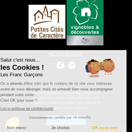
NOUS SUIVRE
Salut c'est nous...
les Cookies !
Les Franc Garçons
On a attendu d'être sûrs que le contenu de ce site vous intéresse
avant de vous déranger, mais on aimerait bien vous accompagner
Mentions légales
|
Plan du site
|
Protection
pendant votre visite...
des données personnelles
|
Nos flux RSS
C'est OK pour vous ?
Création et référencement Site internet E-
comouest - Saint-Sauvant
Lire la politique de confidentialité
Consentements certifiés par
RÉSERVER
Non merci
Je choisis
OK pour moi