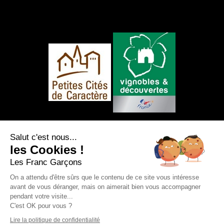
NOUS SUIVRE
Salut c'est nous...
les Cookies !
Les Franc Garçons
On a attendu d'être sûrs que le contenu de ce site vous intéresse
avant de vous déranger, mais on aimerait bien vous accompagner
Mentions légales
|
Plan du site
|
Protection
pendant votre visite...
des données personnelles
|
Nos flux RSS
C'est OK pour vous ?
Création et référencement Site internet E-
comouest - Saint-Sauvant
Lire la politique de confidentialité