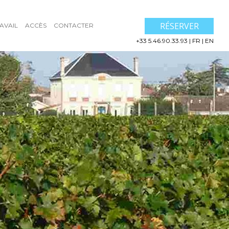
RÉSERVER
AVAIL
ACCÈS
CONTACTER
+33 5.46.90.33.93
|
FR
|
EN