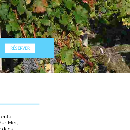
RÉSERVER
arente-
Sur-Mer,
é dans