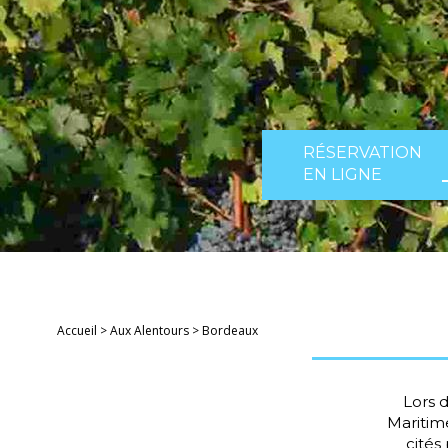
RÉSERVATION
EN LIGNE
Accueil
>
Aux Alentours
>
Bordeaux
Lors d
Maritim
cités