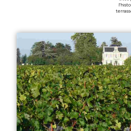
l'his
terrass