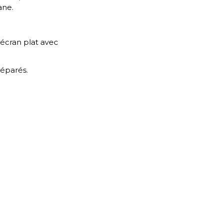
ane.
 écran plat avec
séparés.