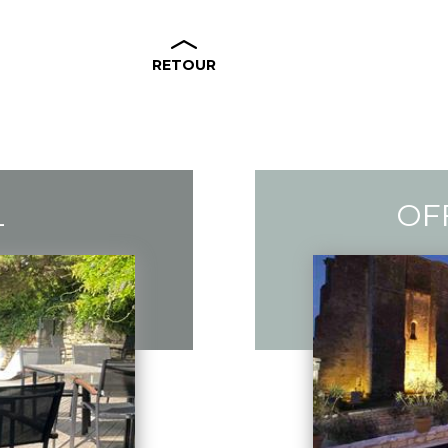
RETOUR
L
OF