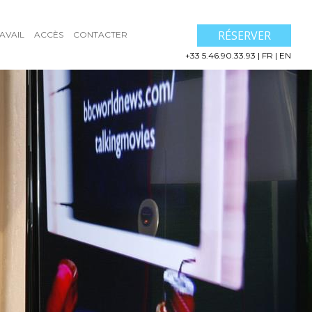
RÉSERVER
AVAIL
ACCÈS
CONTACTER
+33 5.46.90.33.93
|
FR
|
EN