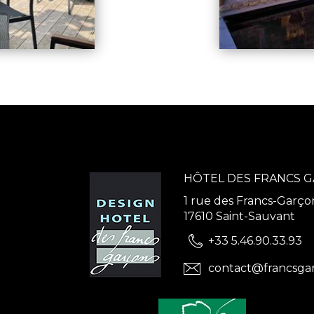
HÔTEL DES FRANCS 
1 rue des Francs-Garço
17610 Saint-Sauvant
+33 5.46.90.33.93
contact@francsga