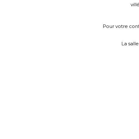
vil
Pour votre conf
La sall