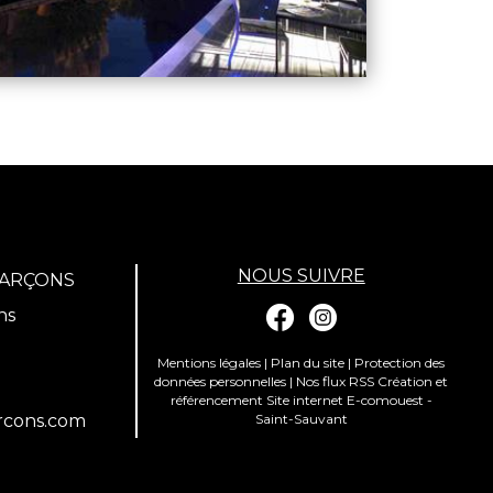
NOUS SUIVRE
GARÇONS
ns
Mentions légales
|
Plan du site
|
Protection des
données personnelles
|
Nos flux RSS
Création et
référencement Site internet E-comouest -
rcons.com
Saint-Sauvant