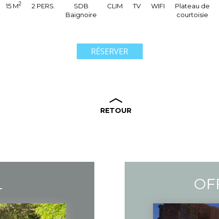
2
15 M
2 PERS.
SDB
CLIM
TV
WIFI
Plateau de
Baignoire
courtoisie
RÉSERVER
RETOUR
L
OF