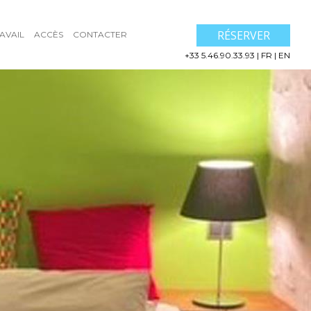
RÉSERVER
AVAIL
ACCÈS
CONTACTER
+33 5.46.90.33.93
|
FR
|
EN