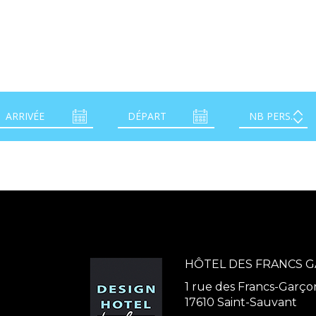
HÔTEL DES FRANCS 
1 rue des Francs-Garço
17610 Saint-Sauvant