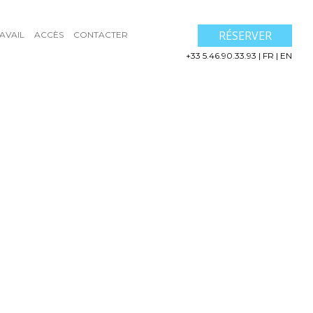
RÉSERVER
AVAIL
ACCÈS
CONTACTER
+33 5.46.90.33.93
|
FR
|
EN