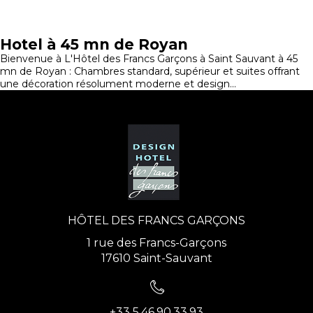
Hotel à 45 mn de Royan
Bienvenue à L'Hôtel des Francs Garçons à Saint Sauvant à 45
mn de Royan : Chambres standard, supérieur et suites offrant
une décoration résolument moderne et design...
HÔTEL DES FRANCS GARÇONS
1 rue des Francs-Garçons
17610 Saint-Sauvant
+33 5.46.90.33.93