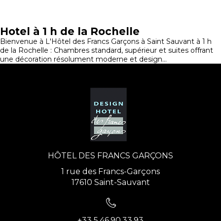
Hotel à 1 h de la Rochelle
Bienvenue à L'Hôtel des Francs Garçons à Saint Sauvant à 1 h
de la Rochelle : Chambres standard, supérieur et suites offrant
une décoration résolument moderne et design...
HÔTEL DES FRANCS GARÇONS
1 rue des Francs-Garçons
17610 Saint-Sauvant
+33 5.46.90.33.93