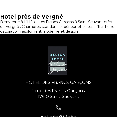
Hotel près de Vergné
Bienvenue à L'Hôtel des Francs Garçons à Saint Sauvant près
de Vergné : Chambres standard, supérieur et suites offrant une
décoration résolument moderne et design...
HÔTEL DES FRANCS GARÇONS
1 rue des Francs-Garçons
17610 Saint-Sauvant
+33 5.46.90.33.93