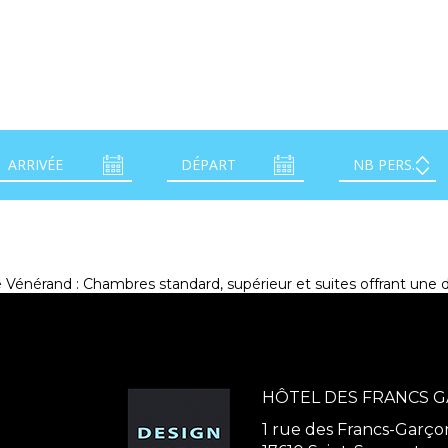
 Vénérand : Chambres standard, supérieur et suites offrant une 
HÔTEL DES FRANCS 
1 rue des Francs-Garço