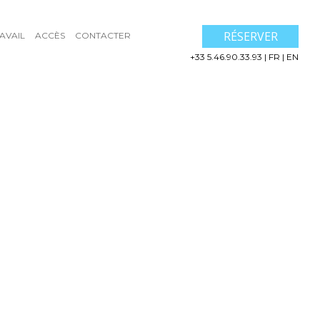
RÉSERVER
AVAIL
ACCÈS
CONTACTER
+33 5.46.90.33.93
|
FR
|
EN