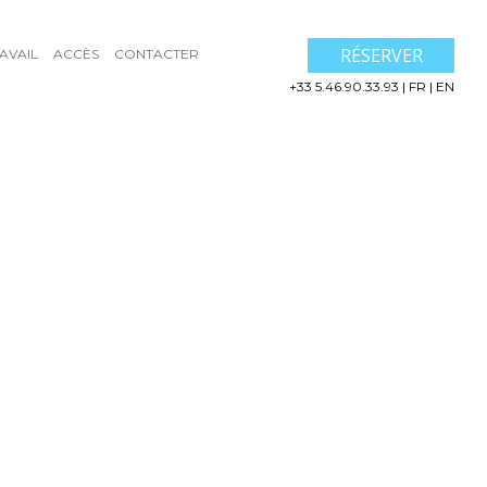
RÉSERVER
AVAIL
ACCÈS
CONTACTER
+33 5.46.90.33.93
|
FR
|
EN