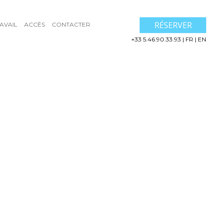
RÉSERVER
AVAIL
ACCÈS
CONTACTER
+33 5.46.90.33.93
|
FR
|
EN