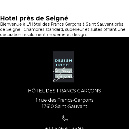
Hotel près de Seigné
Bienvenue à L'Hôtel des Francs Garçons à Saint Sauvant près
de Seigné : Chambres standard, supérieur et suites offrant une
décoration résolument moderne et design...
HÔTEL DES FRANCS GARÇONS
1 rue des Francs-Garçons
17610 Saint-Sauvant
+33 5.46.90.33.93