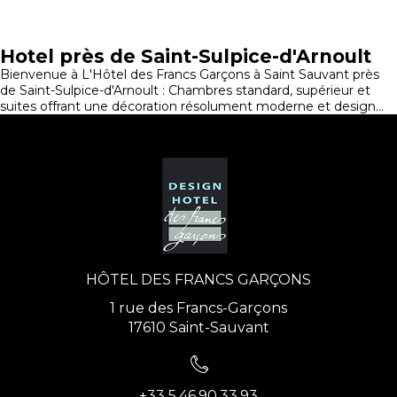
Hotel près de Saint-Sulpice-d'Arnoult
Bienvenue à L'Hôtel des Francs Garçons à Saint Sauvant près
de Saint-Sulpice-d'Arnoult : Chambres standard, supérieur et
suites offrant une décoration résolument moderne et design...
HÔTEL DES FRANCS GARÇONS
1 rue des Francs-Garçons
17610 Saint-Sauvant
+33 5.46.90.33.93