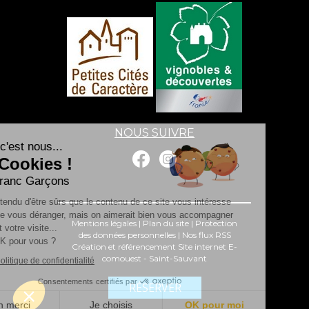
NOUS SUIVRE
Salut c'est nous...
les Cookies !
Les Franc Garçons
On a attendu d'être sûrs que le contenu de ce site vous intéresse
avant de vous déranger, mais on aimerait bien vous accompagner
Mentions légales
|
Plan du site
|
Protection
pendant votre visite...
des données personnelles
|
Nos flux RSS
C'est OK pour vous ?
Création et référencement Site internet E-
comouest - Saint-Sauvant
Lire la politique de confidentialité
Consentements certifiés par
RÉSERVER
Non merci
Je choisis
OK pour moi