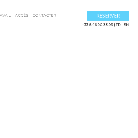
RÉSERVER
AVAIL
ACCÈS
CONTACTER
+33 5.46.90.33.93
|
FR
|
EN