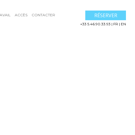
RÉSERVER
AVAIL
ACCÈS
CONTACTER
+33 5.46.90.33.93
|
FR
|
EN