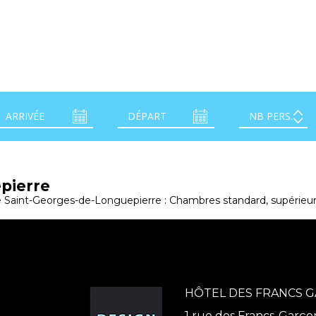
pierre
e Saint-Georges-de-Longuepierre : Chambres standard, supérieur
HÔTEL DES FRANCS 
1 rue des Francs-Garço