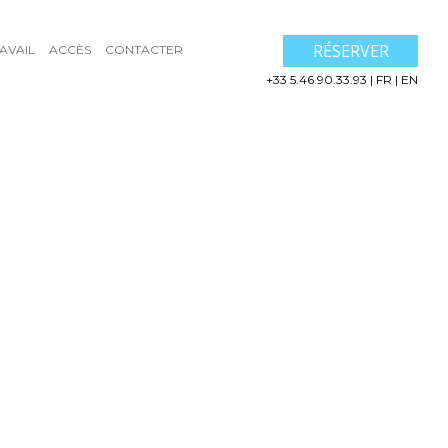
RÉSERVER
AVAIL
ACCÈS
CONTACTER
+33 5.46.90.33.93
|
FR
|
EN