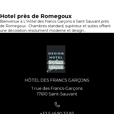
Hotel près de Romegoux
Bienvenue à L'Hôtel des Francs Garçons à Saint Sauvant près
de Romegoux : Chambres standard, supérieur et suites offrant
une décoration résolument moderne et design...
HÔTEL DES FRANCS GARÇONS
1 rue des Francs-Garçons
17610 Saint-Sauvant
+33 5.46.90.33.93