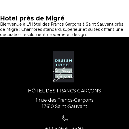
Hotel près de Migré
Bienvenue à L'Hôtel des Francs Garçons à Saint Sauvant près
de Migré : Chambres standard, supérieur et suites offrant une
décoration résolument moderne et design...
HÔTEL DES FRANCS GARÇONS
1 rue des Francs-Garçons
17610 Saint-Sauvant
+33 5.46.90.33.93