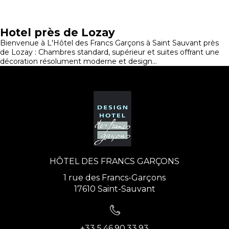
Hotel près de Lozay
Bienvenue à L'Hôtel des Francs Garçons à Saint Sauvant près
de Lozay : Chambres standard, supérieur et suites offrant une
décoration résolument moderne et design...
HÔTEL DES FRANCS GARÇONS
1 rue des Francs-Garçons
17610 Saint-Sauvant
+33 5.46.90.33.93