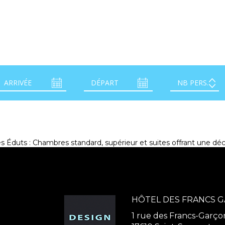
s Éduts : Chambres standard, supérieur et suites offrant une dé
HÔTEL DES FRANCS 
1 rue des Francs-Garço