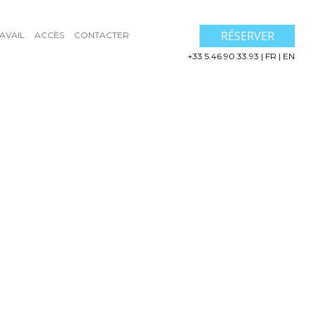
RÉSERVER
AVAIL
ACCÈS
CONTACTER
+33 5.46.90.33.93
|
FR
|
EN