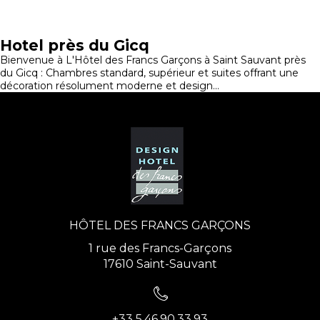
Hotel près du Gicq
Bienvenue à L'Hôtel des Francs Garçons à Saint Sauvant près
du Gicq : Chambres standard, supérieur et suites offrant une
décoration résolument moderne et design...
HÔTEL DES FRANCS GARÇONS
1 rue des Francs-Garçons
17610 Saint-Sauvant
+33 5.46.90.33.93