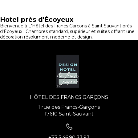
Hotel près d'Écoyeux
Bienvenue à L'Hôtel des Francs Garçons à Saint Sauvant près
d'Écoyeux : Chambres standard, supérieur et suites offrant une
décoration résolument moderne et design...
HÔTEL DES FRANCS GARÇONS
1 rue des Francs-Garçons
17610 Saint-Sauvant
+33 5.46.90.33.93