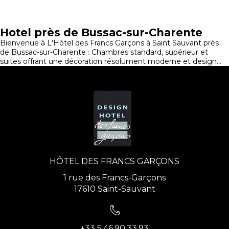
Hotel près de Bussac-sur-Charente
Bienvenue à L'Hôtel des Francs Garçons à Saint Sauvant près
de Bussac-sur-Charente : Chambres standard, supérieur et
suites offrant une décoration résolument moderne et design...
HÔTEL DES FRANCS GARÇONS
1 rue des Francs-Garçons
17610 Saint-Sauvant
+33 5.46.90.33.93