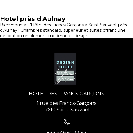
Hotel près d'Aulnay
Bienvenue à L'Hôtel des Francs Garçons à Saint Sauvant près
d'Aulnay : Chambres standard, supérieur et suites offrant une
décoration résolument moderne et design...
HÔTEL DES FRANCS GARÇONS
1 rue des Francs-Garçons
17610 Saint-Sauvant
+33 5.46.90.33.93