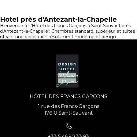
Hotel près d'Antezant-la-Chapelle
Bienvenue à L'Hôtel des Francs Garçons à Saint Sauvant près
d'Antezant-la-Chapelle : Chambres standard, supérieur et suites
offrant une décoration résolument moderne et design...
HÔTEL DES FRANCS GARÇONS
1 rue des Francs-Garçons
17610 Saint-Sauvant
+33 5.46.90.33.93