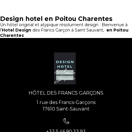
Design hotel en Poitou Charentes
Un hôtel original et atypique résolument design : Bienvenue à
l'
Hotel Design
des Francs Garçon à Saint Sauvant,
en Poitou
Charentes
HÔTEL DES FRANCS GARÇONS
1 rue des Francs-Garçons
17610 Saint-Sauvant
+33 5.46.90.33.93