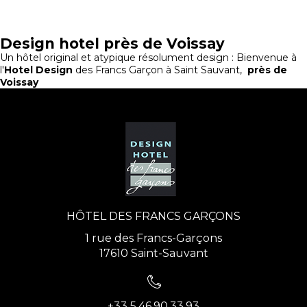
Design hotel près de Voissay
Un hôtel original et atypique résolument design : Bienvenue à
l'
Hotel Design
des Francs Garçon à Saint Sauvant,
près de
Voissay
HÔTEL DES FRANCS GARÇONS
1 rue des Francs-Garçons
17610 Saint-Sauvant
+33 5.46.90.33.93