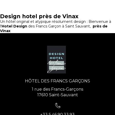
Design hotel près de Vinax
Un hôtel original et atypique résolument design : Bienvenue à
l'
Hotel Design
des Francs Garçon à Saint Sauvant,
près de
Vinax
HÔTEL DES FRANCS GARÇONS
1 rue des Francs-Garçons
17610 Saint-Sauvant
+33 5.46.90.33.93