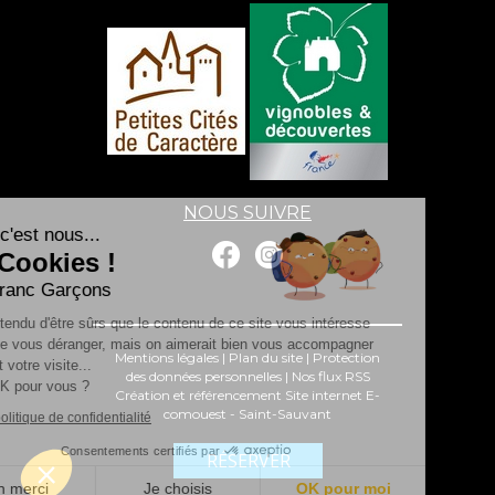
NOUS SUIVRE
Salut c'est nous...
les Cookies !
Les Franc Garçons
On a attendu d'être sûrs que le contenu de ce site vous intéresse
avant de vous déranger, mais on aimerait bien vous accompagner
Mentions légales
|
Plan du site
|
Protection
pendant votre visite...
des données personnelles
|
Nos flux RSS
C'est OK pour vous ?
Création et référencement Site internet E-
comouest - Saint-Sauvant
Lire la politique de confidentialité
Consentements certifiés par
RÉSERVER
Non merci
Je choisis
OK pour moi