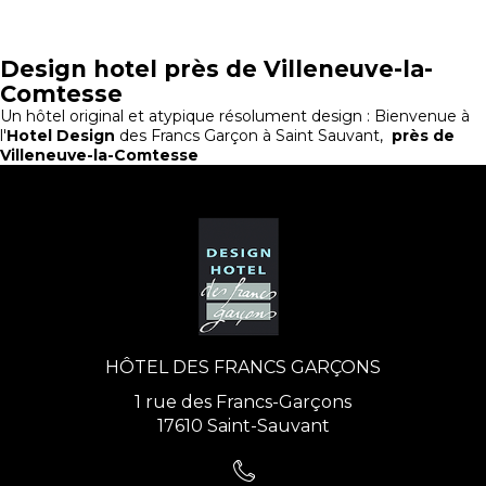
Design hotel près de Villeneuve-la-
Comtesse
Un hôtel original et atypique résolument design : Bienvenue à
l'
Hotel Design
des Francs Garçon à Saint Sauvant,
près de
Villeneuve-la-Comtesse
HÔTEL DES FRANCS GARÇONS
1 rue des Francs-Garçons
17610 Saint-Sauvant