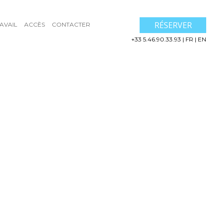
RÉSERVER
AVAIL
ACCÈS
CONTACTER
+33 5.46.90.33.93
|
FR
|
EN