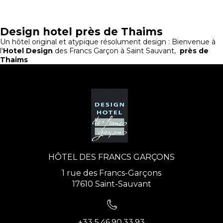
Design hotel près de Thaims
Un hôtel original et atypique résolument design : Bienvenue à
l'
Hotel Design
des Francs Garçon à Saint Sauvant,
près de
Thaims
HÔTEL DES FRANCS GARÇONS
1 rue des Francs-Garçons
17610 Saint-Sauvant
+33 5.46.90.33.93