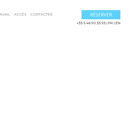
RÉSERVER
AVAIL
ACCÈS
CONTACTER
+33 5.46.90.33.93
|
FR
|
EN