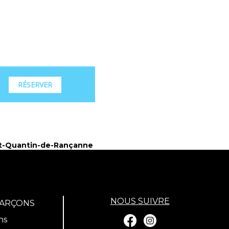
RÉSERVER
t-Quantin-de-Rançanne
NOUS SUIVRE
GARÇONS
ns