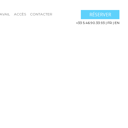
RÉSERVER
AVAIL
ACCÈS
CONTACTER
+33 5.46.90.33.93
|
FR
|
EN