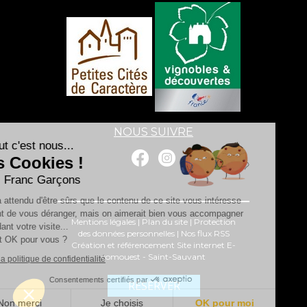
NOUS SUIVRE
Salut c'est nous...
les Cookies !
Les Franc Garçons
On a attendu d'être sûrs que le contenu de ce site vous intéresse
avant de vous déranger, mais on aimerait bien vous accompagner
Mentions légales
|
Plan du site
|
Protection
pendant votre visite...
des données personnelles
|
Nos flux RSS
C'est OK pour vous ?
Création et référencement Site internet E-
comouest - Saint-Sauvant
Lire la politique de confidentialité
Consentements certifiés par
RÉSERVER
Non merci
Je choisis
OK pour moi