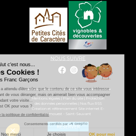
NOUS SUIVRE
Salut c'est nous...
les Cookies !
Les Franc Garçons
On a attendu d'être sûrs que le contenu de ce site vous intéresse
avant de vous déranger, mais on aimerait bien vous accompagner
Mentions légales
|
Plan du site
|
Protection
pendant votre visite...
des données personnelles
|
Nos flux RSS
C'est OK pour vous ?
Création et référencement Site internet E-
comouest - Saint-Sauvant
Lire la politique de confidentialité
Consentements certifiés par
RÉSERVER
Non merci
Je choisis
OK pour moi