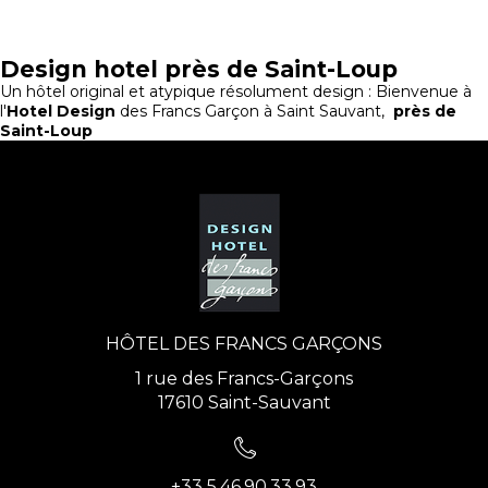
Design hotel près de Saint-Loup
Un hôtel original et atypique résolument design : Bienvenue à
l'
Hotel Design
des Francs Garçon à Saint Sauvant,
près de
Saint-Loup
HÔTEL DES FRANCS GARÇONS
1 rue des Francs-Garçons
17610 Saint-Sauvant
+33 5.46.90.33.93