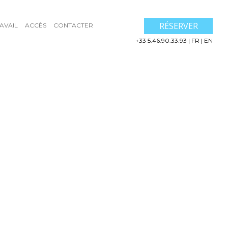
RÉSERVER
AVAIL
ACCÈS
CONTACTER
+33 5.46.90.33.93
|
FR
|
EN